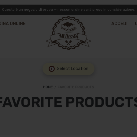
Questo è un negozio di prova — nessun ordine sarà preso in considerazione.
DINA ONLINE
ACCEDI
Select Location
HOME
/
FAVORITE PRODUCTS
FAVORITE PRODUCT