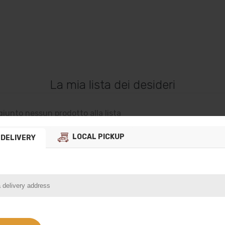
La mia lista dei desideri
iunto nessun prodotto alla lista
LOCAL PICKUP
DELIVERY