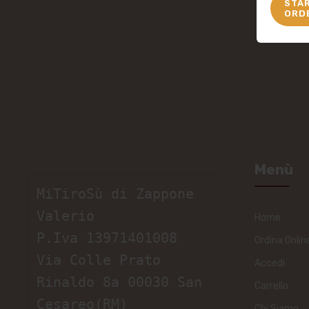
STA
ORD
Menù
MiTiroSù di Zappone 
Valerio

Home
P.Iva 13971401008

Ordina Onlin
Via Colle Prato 
Accedi
Rinaldo 8a 00030 San 
Carrello
Cesareo(RM)

Chi Siamo