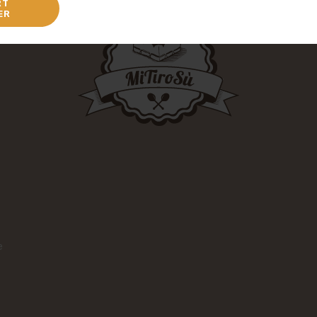
RT
ER
e