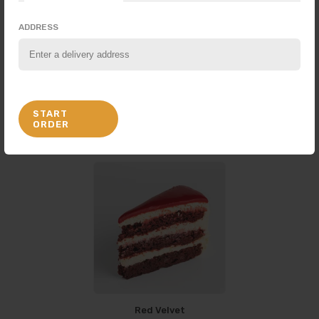
ADDRESS
START
Crema e Frutti di Bosco
ORDER
Red Velvet