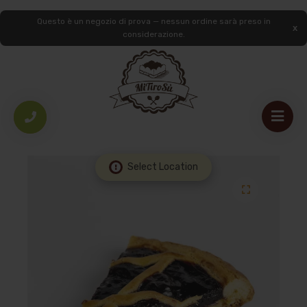
Questo è un negozio di prova — nessun ordine sarà preso in
considerazione.
HOME
/
LE NOSTRE MONOPORZIONI
/
TORTE E CROSTATE AL
TRANCIO
/
CROSTATA VISCIOLA
Select Location