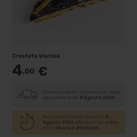
Crostata Visciola
4
€
,00
Questo prodotto sarà preso in carica
dal corriere entro
8 Agosto 2026
Per ricevere il prodotto entro
8
Agosto 2026
effettua il tuo ordine
entro
06 ore e 29 minuti