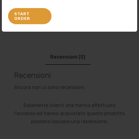
Category:
MiTiroSù
START
ORDER
Recensioni (0)
Recensioni
Ancora non ci sono recensioni.
Solamente clienti che hanno effettuato
l'accesso ed hanno acquistato questo prodotto
possono lasciare una recensione.