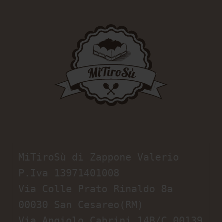
MiTiroSù di Zappone Valerio

P.Iva 13971401008

Via Colle Prato Rinaldo 8a 
00030 San Cesareo(RM)

Via Angiolo Cabrini 14B/C 00139 