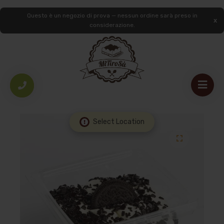
Questo è un negozio di prova — nessun ordine sarà preso in
considerazione.
HOME
/
LE NOSTRE MONOPORZIONI
/
MITIROSÙ
/
MITIROSÙ
STRACCIATELLA
Select Location