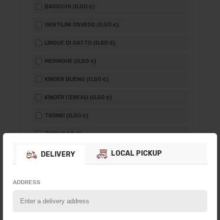
0
,50
BAIOCCHI (
)
€
0
,50
GENTILINI OSVEGO (
)
€
0
,50
LINGUE DI GATTO (
)
€
0
,50
MERINGHE (
)
€
0
,50
KINDER BUENO (
)
€
0
,50
KINDER CEREALI (
)
€
0
,50
TRONKI (
)
€
0
,50
TWIX (
)
€
LOCAL PICKUP
DELIVERY
ORDER
ADDRESS