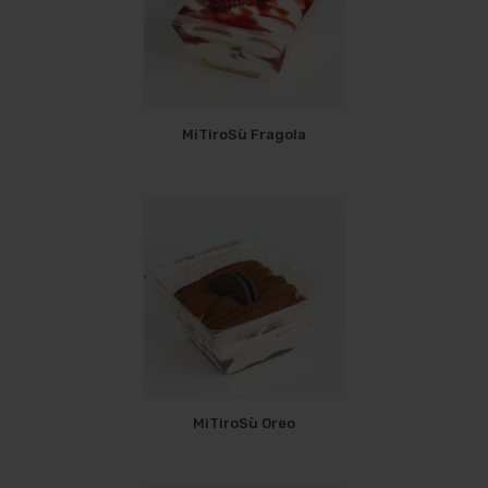
MiTiroSù Fragola
MiTiroSù Oreo