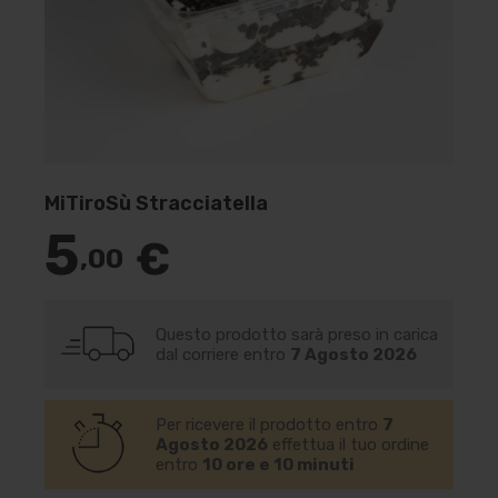
MiTiroSù Stracciatella
5
€
,00
Questo prodotto sarà preso in carica
dal corriere entro
7 Agosto 2026
Per ricevere il prodotto entro
7
Agosto 2026
effettua il tuo ordine
entro
10 ore e 10 minuti